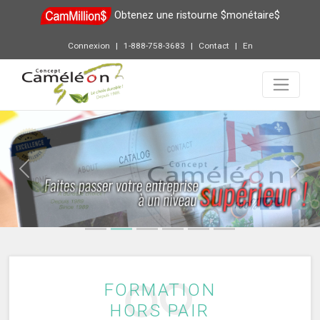
Obtenez une ristourne $monétaire$
Connexion
1-888-758-3683
Contact
En
Previous
Next
FORMATION
HORS PAIR